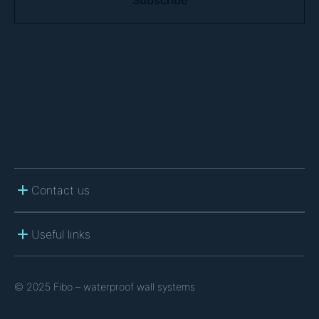
P
T
C
H
A
Contact us
Useful links
© 2025 Fibo – waterproof wall systems