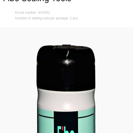
Article number: 400582
Number of sealing tools per package: 2 pcs