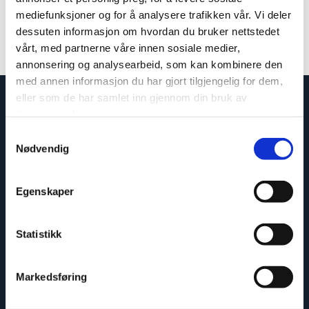
mediefunksjoner og for å analysere trafikken vår. Vi deler
Colour: Aluminium
dessuten informasjon om hvordan du bruker nettstedet
Measurements: 580 mm
vårt, med partnerne våre innen sosiale medier,
Article number: 102310-E
annonsering og analysearbeid, som kan kombinere den
med annen informasjon du har gjort tilgjengelig for dem,
eller som de har samlet inn gjennom din bruk av
tjenestene deres.
Samtykkevalg
Nødvendig
Egenskaper
Statistikk
Easy to install
Markedsføring