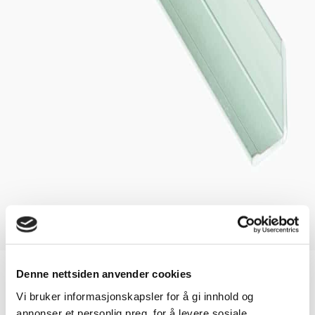
Accessories Kitchen Board
Denne nettsiden anvender cookies
Vi bruker informasjonskapsler for å gi innhold og
L-profile for Kitchen Board
annonser et personlig preg, for å levere sosiale