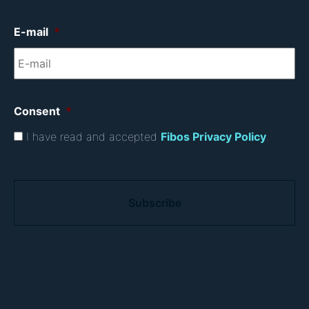
E-mail
*
Consent
*
I have read and accepted
Fibos Privacy Policy
.
C
A
P
T
C
H
A