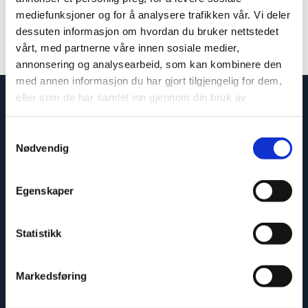
mediefunksjoner og for å analysere trafikken vår. Vi deler
Colour: Aluminium
dessuten informasjon om hvordan du bruker nettstedet
Measurements: 580 mm
vårt, med partnerne våre innen sosiale medier,
Article number: 102310-E
annonsering og analysearbeid, som kan kombinere den
med annen informasjon du har gjort tilgjengelig for dem,
eller som de har samlet inn gjennom din bruk av
tjenestene deres.
Samtykkevalg
Nødvendig
Egenskaper
Statistikk
Easy to install
Markedsføring