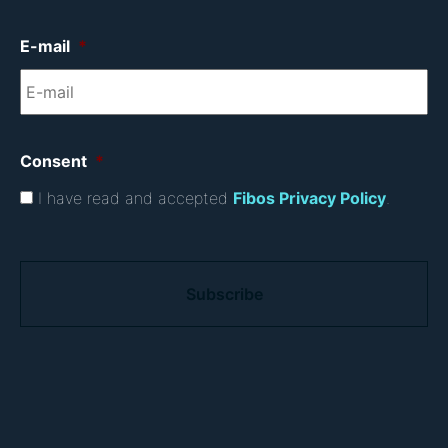
E-mail
*
Consent
*
I have read and accepted
Fibos Privacy Policy
.
C
A
P
T
C
H
A