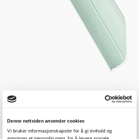
Accessories Kitchen Board
Denne nettsiden anvender cookies
Vi bruker informasjonskapsler for å gi innhold og
L-profile for Kitchen Board
annonser et personlig preg, for å levere sosiale