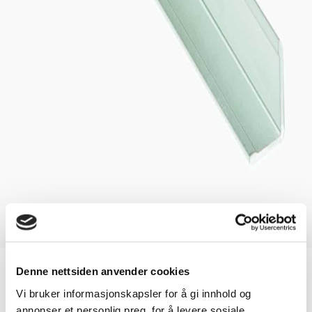
Accessories Kitchen Board
Denne nettsiden anvender cookies
Vi bruker informasjonskapsler for å gi innhold og
L-profile for Kitchen Board
annonser et personlig preg, for å levere sosiale