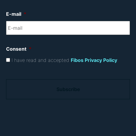
E-mail
*
Consent
*
I have read and accepted
Fibos Privacy Policy
.
C
A
P
T
C
H
A