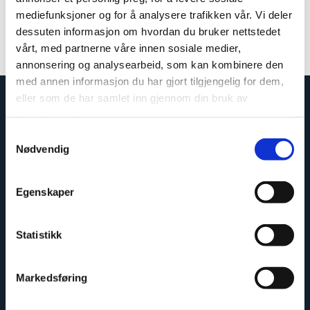
mediefunksjoner og for å analysere trafikken vår. Vi deler
Colour: Aluminium
dessuten informasjon om hvordan du bruker nettstedet
Measurements: 580 mm
vårt, med partnerne våre innen sosiale medier,
Article number: 102310-E
annonsering og analysearbeid, som kan kombinere den
med annen informasjon du har gjort tilgjengelig for dem,
eller som de har samlet inn gjennom din bruk av
tjenestene deres.
Samtykkevalg
Nødvendig
Egenskaper
Statistikk
Easy to install
Markedsføring