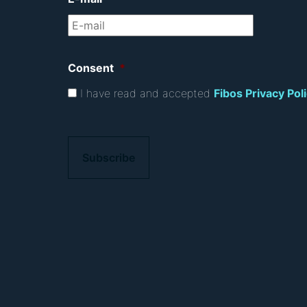
Consent
*
I have read and accepted
Fibos Privacy Pol
C
A
P
T
C
H
A