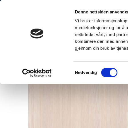
Skip
to
Denne nettsiden anvende
content
Vi bruker informasjonskapsl
mediefunksjoner og for å a
nettstedet vårt, med part
kombinere den med annen in
Wood
gjennom din bruk av tjene
Samtykkevalg
Nødvendig