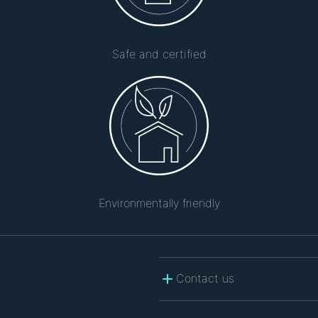
Safe and certified
Environmentally friendly
Contact us