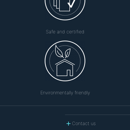
Safe and certified
Environmentally friendly
Contact us