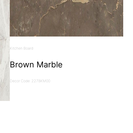
Kitchen Board
Brown Marble
Decor Code: 2278KM00