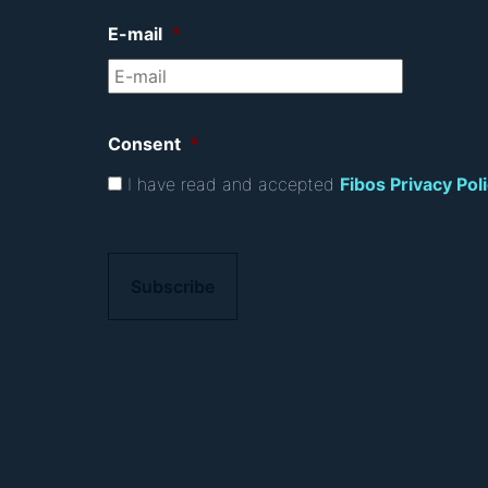
E-mail
*
Consent
*
I have read and accepted
Fibos Privacy Pol
C
A
P
T
C
H
A