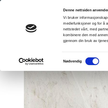
Skip
to
Denne nettsiden anvende
content
Vi bruker informasjonskapsl
mediefunksjoner og for å a
nettstedet vårt, med part
kombinere den med annen in
marble
gjennom din bruk av tjene
Samtykkevalg
Nødvendig