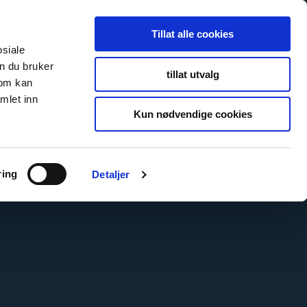
Tillat alle cookies
osiale
n du bruker
tillat utvalg
som kan
mlet inn
Kun nødvendige cookies
ring
Detaljer