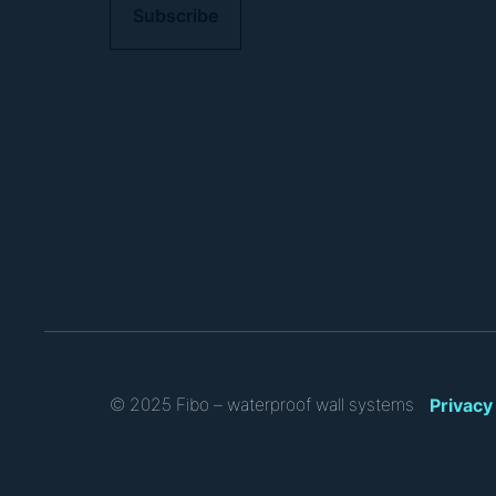
P
T
C
H
A
Privacy
© 2025 Fibo – waterproof wall systems