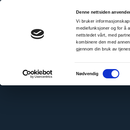
Skip
to
Denne nettsiden anvende
content
Vi bruker informasjonskapsl
mediefunksjoner og for å a
nettstedet vårt, med part
kombinere den med annen in
milano
gjennom din bruk av tjene
Samtykkevalg
Nødvendig
No posts were found.