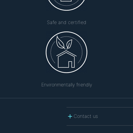
Safe and certified
Environmentally friendly
Contact us