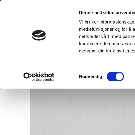
Skip
to
Denne nettsiden anvende
content
Vi bruker informasjonskapsl
mediefunksjoner og for å a
nettstedet vårt, med part
kombinere den med annen in
steel
gjennom din bruk av tjene
Samtykkevalg
Nødvendig