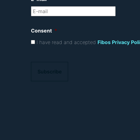
Consent
*
I have read and accepted
Fibos Privacy Pol
C
A
P
T
C
H
A