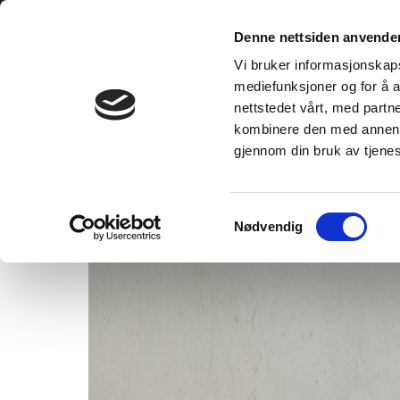
Skip
to
Denne nettsiden anvende
content
Vi bruker informasjonskapsl
mediefunksjoner og for å a
nettstedet vårt, med part
kombinere den med annen in
stock
gjennom din bruk av tjene
Samtykkevalg
Nødvendig