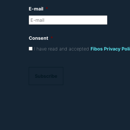
E-mail
*
Consent
*
I have read and accepted
Fibos Privacy Pol
C
A
P
T
C
H
A