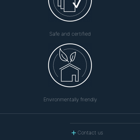
Safe and certified
Environmentally friendly
Contact us