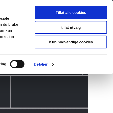
Tillat alle cookies
osiale
n du bruker
tillat utvalg
som kan
mlet inn
Kun nødvendige cookies
ring
Detaljer