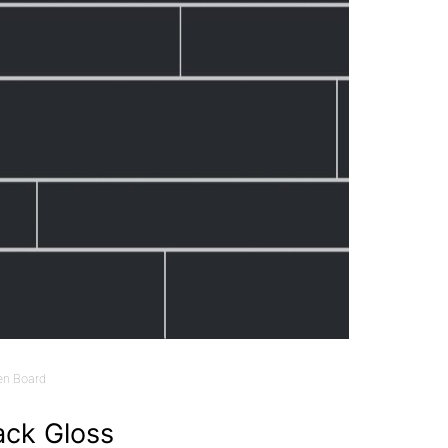
en Board
ack Gloss