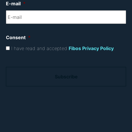
E-mail
*
Consent
*
I have read and accepted
Fibos Privacy Policy
.
C
A
P
T
C
H
A