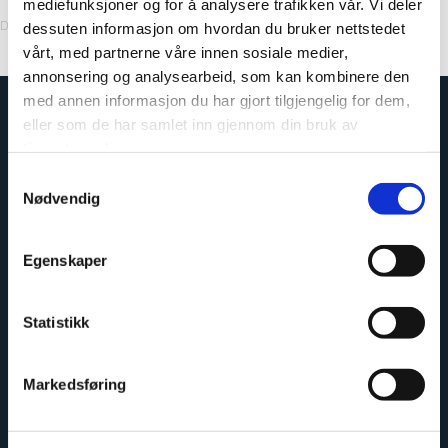
mediefunksjoner og for å analysere trafikken vår. Vi deler
Decor Code: 2273KM00
dessuten informasjon om hvordan du bruker nettstedet
vårt, med partnerne våre innen sosiale medier,
annonsering og analysearbeid, som kan kombinere den
med annen informasjon du har gjort tilgjengelig for dem,
eller som de har samlet inn gjennom din bruk av
tjenestene deres.
Samtykkevalg
Nødvendig
Egenskaper
Statistikk
Easy to install
Markedsføring