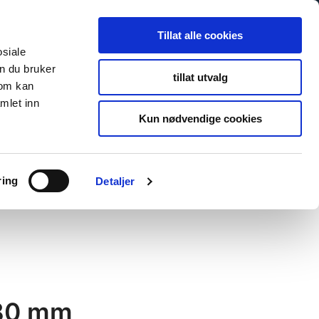
Tillat alle cookies
osiale
n du bruker
tillat utvalg
som kan
mlet inn
Kun nødvendige cookies
ring
Detaljer
580 mm