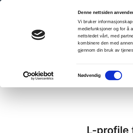
Skip
to
Denne nettsiden anvende
content
Vi bruker informasjonskapsl
mediefunksjoner og for å a
nettstedet vårt, med part
kombinere den med annen in
gjennom din bruk av tjene
Home
/
L-profile Kitchen Board, Black 580 mm
Samtykkevalg
Nødvendig
L-profile