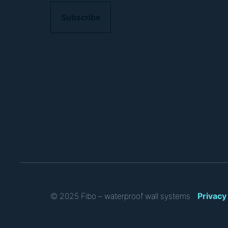
A
P
T
C
H
A
Privacy
© 2025 Fibo – waterproof wall systems