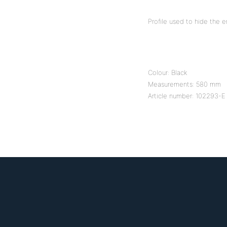
Profile used to hide the 
Colour: Black
Measurements: 580 mm
Article number: 102293-E