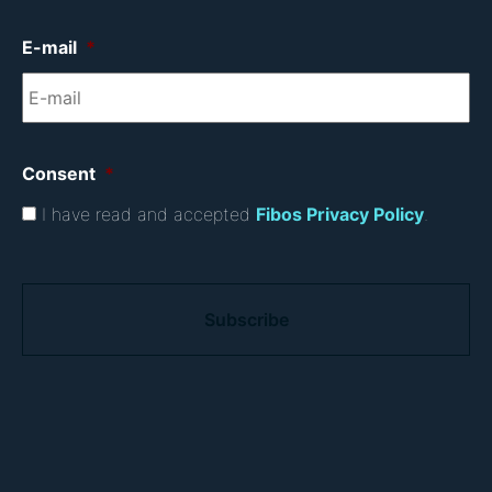
E-mail
*
Consent
*
I have read and accepted
Fibos Privacy Policy
.
C
A
P
T
C
H
A