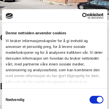
Denne nettsiden anvender cookies
Client review
Vi bruker informasjonskapsler for å gi innhold og
annonser et personlig preg, for å levere sosiale
mediefunksjoner og for å analysere trafikken vår. Vi deler
KF Entreprenur uses a lot of Fibo in its development projects.
dessuten informasjon om hvordan du bruker nettstedet
vårt, med partnerne våre innen sosiale medier,
They point out assembly and end result as very good.
annonsering og analysearbeid, som kan kombinere den
med annen informasjon du har gjort tilgjengelig for dem,
eller som de har samlet inn gjennom din bruk av
Benefits
tjenestene deres.
Samtykkevalg
Nødvendig
Quick assembly