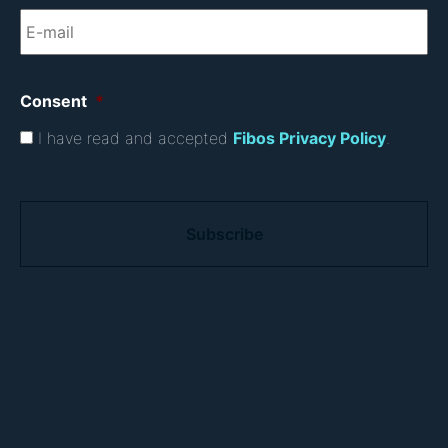
Consent
*
I have read and accepted
Fibos Privacy Policy
.
C
A
P
T
C
H
A