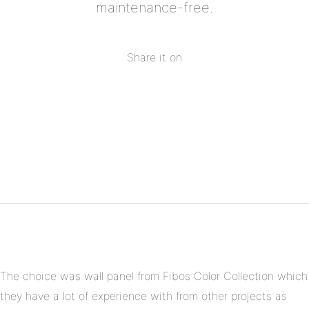
maintenance-free.
Share it on
Share
on
Share
Facebook
on
Share
Twitter
on
Share
Pinterest
on
Linkedin
The choice was wall panel from Fibos Color Collection which
they have a lot of experience with from other projects as