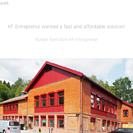
well.
KF Entreprenur wanted a fast and affordable solution!
Builder Kjell Mork KF Entreprenør