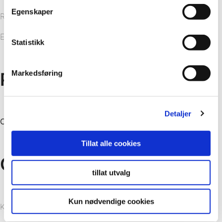
Egenskaper
Reasonable solution
Easy maintenance
Statistikk
Markedsføring
Product/delivery
Detaljer
Colour Collection
Tillat alle cookies
Client
tillat utvalg
Kun nødvendige cookies
KF Entreprenør