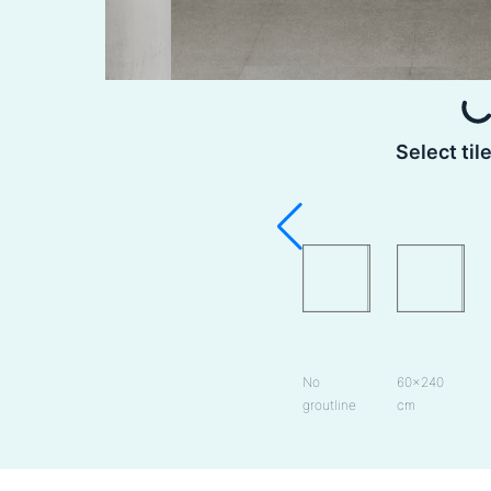
Select til
No
60×240
groutline
cm