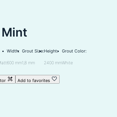
 Mint
Width:
Grout Size:
Height:
Grout Color:
Matt
600 mm
1,8 mm
2400 mm
White
ator
Add to favorites