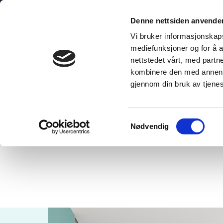
Skip
to
Denne nettsiden anvende
content
Vi bruker informasjonskapsl
mediefunksjoner og for å a
nettstedet vårt, med part
kombinere den med annen in
gjennom din bruk av tjene
Home
/
Aqua Mint
Samtykkevalg
Nødvendig