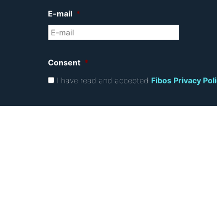
E-mail
*
Consent
*
I have read and accepted
Fibos Privacy Pol
C
A
P
T
C
H
A