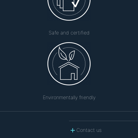
Safe and certified
Environmentally friendly
Contact us