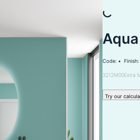
Aqua
Code:
Finish:
3212M00
Extra 
Try our calcul