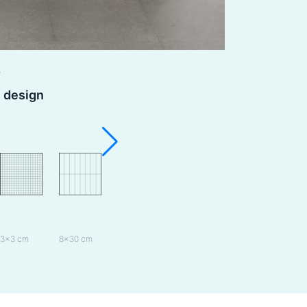
e design
3×3 cm
8×30 cm
60×15 cm
60×30 cm
60×40 cm
60