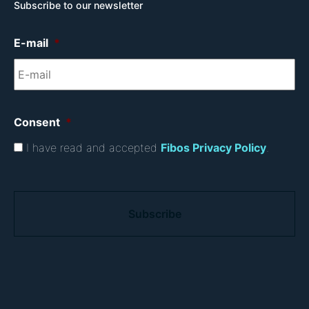
Subscribe to our newsletter
E-mail
*
Consent
*
I have read and accepted
Fibos Privacy Policy
.
C
A
P
T
C
H
A