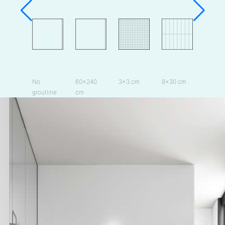
No
60×240
3×3 cm
8×30 cm
15×15 
groutline
cm