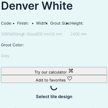
Denver White
Code:
Finish:
Width:
Grout Size:
Height:
3091M00
High Gloss
600 mm
1,8 mm
2400 mm
Grout Color:
Grey
Try our calculator
Add to favorites
Select tile design