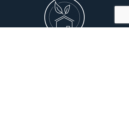
Environmentally friendly
Subscribe to our newsletter
E-mail
*
Consent
*