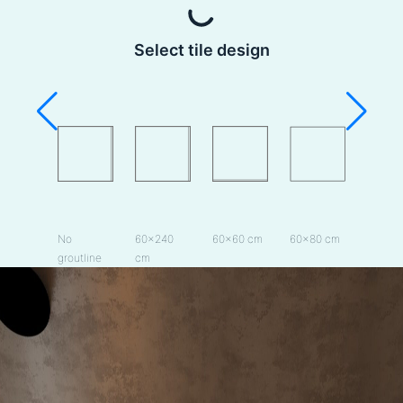
Select tile design
No
60×240
60×60 cm
60×80 cm
groutline
cm