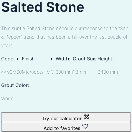
Salted Stone
This subtle Salted Stone décor is our response to the “Salt
& Pepper” trend that has been a hit over the last couple of
years.
Code:
Finish:
Width:
Grout Size:
Height:
4499M00
Microdots (MC)
600 mm
1,8 mm
2400 mm
Grout Color:
White
Try our calculator
Add to favorites