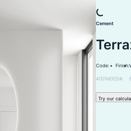
Cement
Terra
Code:
Finish:
4001M00
Silk
Try our calcul