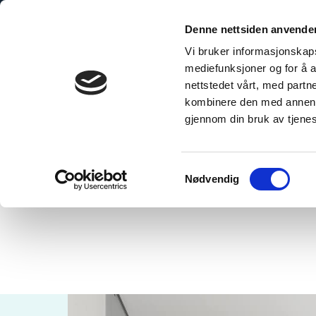
Skip
to
Denne nettsiden anvende
content
Vi bruker informasjonskapsl
mediefunksjoner og for å a
nettstedet vårt, med part
kombinere den med annen in
gjennom din bruk av tjene
Home
/
Terrazzo Light
Samtykkevalg
Nødvendig