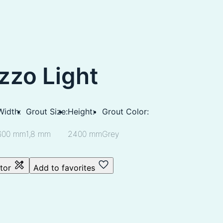
zzo Light
Width:
Grout Size:
Height:
Grout Color:
600 mm
1,8 mm
2400 mm
Grey
ator
Add to favorites