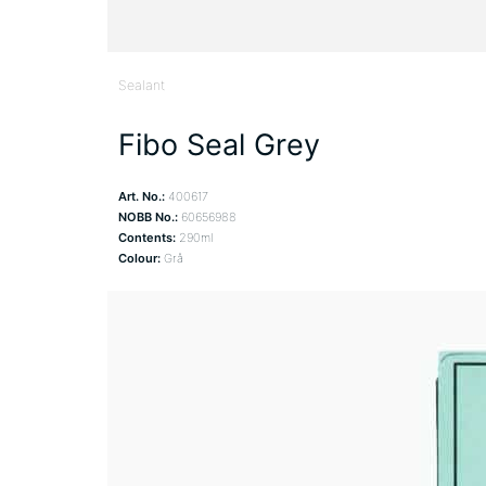
Sealant
Fibo Seal Grey
Art. No.:
400617
NOBB No.:
60656988
Contents:
290ml
Colour:
Grå