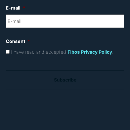
E-mail
*
Consent
*
I have read and accepted
Fibos Privacy Policy
.
C
A
P
T
C
H
A