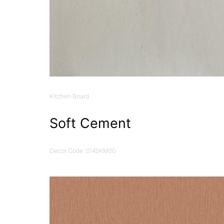
Kitchen Board
Soft Cement
Decor Code: 0145KM00