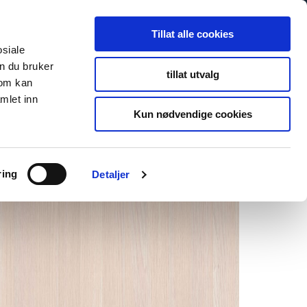
Tillat alle cookies
osiale
n du bruker
tillat utvalg
som kan
mlet inn
Kun nødvendige cookies
ring
Detaljer