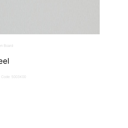
en Board
eel
 Code: 5003K00