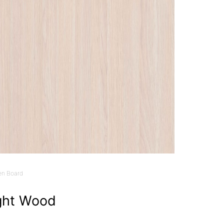
en Board
ght Wood