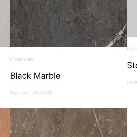
Kitch
Kitchen Board
St
Black Marble
Decor
Decor Code: 2272KM00