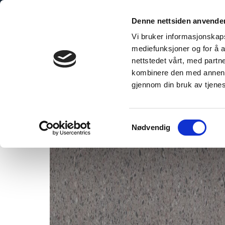
Skip
to
Denne nettsiden anvende
content
Vi bruker informasjonskapsl
mediefunksjoner og for å a
nettstedet vårt, med part
kombinere den med annen in
No groutline
gjennom din bruk av tjene
Samtykkevalg
Nødvendig