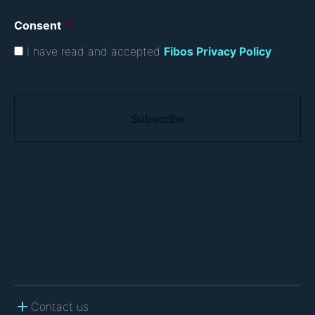
Consent
*
I have read and accepted
Fibos Privacy Policy
.
C
A
P
T
C
H
A
Contact us