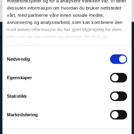
mediefunksjoner og for å analysere trafikken vår. Vi deler
Decor Code: 5006K00
dessuten informasjon om hvordan du bruker nettstedet
vårt, med partnerne våre innen sosiale medier,
annonsering og analysearbeid, som kan kombinere den
med annen informasjon du har gjort tilgjengelig for dem,
eller som de har samlet inn gjennom din bruk av
tjenestene deres.
Samtykkevalg
Nødvendig
Egenskaper
Statistikk
Easy to install
Markedsføring