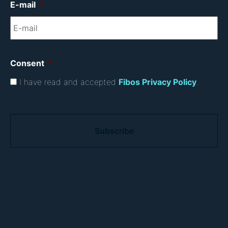
E-mail
*
Consent
*
I have read and accepted
Fibos Privacy Policy
.
C
A
P
T
C
H
A