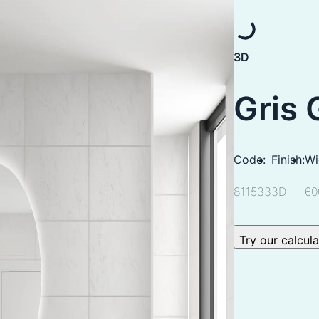
3D
Gris 
Code:
Finish:
Wi
811533
3D
60
Try our calcul