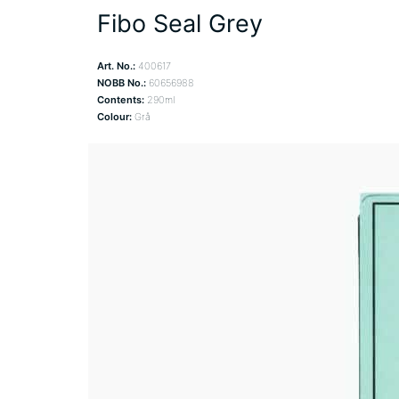
Fibo Seal Grey
Art. No.:
400617
NOBB No.:
60656988
Contents:
290ml
Colour:
Grå