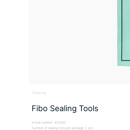
Cleaning
Fibo Sealing Tools
Article number: 400582
Number of sealing tools per package: 2 pcs