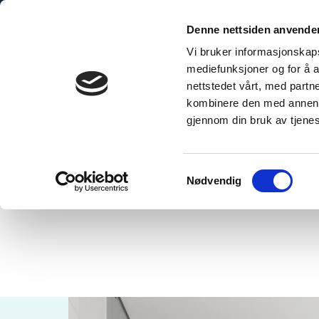
Skip
to
Denne nettsiden anvende
content
Vi bruker informasjonskapsl
mediefunksjoner og for å a
nettstedet vårt, med part
kombinere den med annen in
gjennom din bruk av tjene
Home
/
Gris Grande
Samtykkevalg
Nødvendig