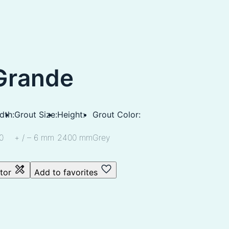
Grande
dth:
Grout Size:
Height:
Grout Color:
0
+ / – 6 mm
2400 mm
Grey
ator
Add to favorites